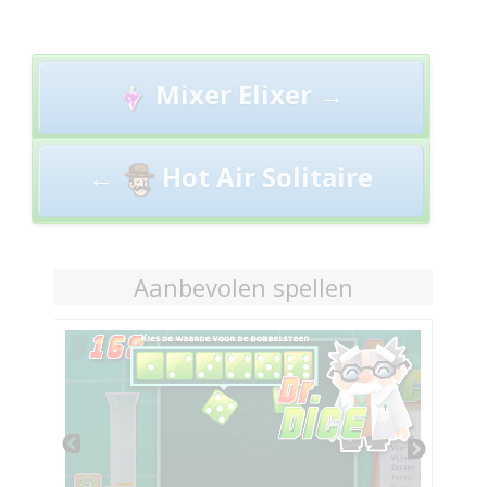
Post
Mixer Elixer →
navigation
←
Hot Air Solitaire
Aanbevolen spellen