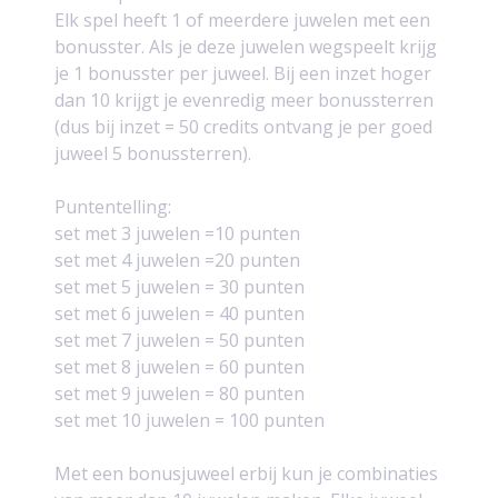
Elk spel heeft 1 of meerdere juwelen met een
bonusster. Als je deze juwelen wegspeelt krijg
je 1 bonusster per juweel. Bij een inzet hoger
dan 10 krijgt je evenredig meer bonussterren
(dus bij inzet = 50 credits ontvang je per goed
juweel 5 bonussterren).
Puntentelling:
set met 3 juwelen =10 punten
set met 4 juwelen =20 punten
set met 5 juwelen = 30 punten
set met 6 juwelen = 40 punten
set met 7 juwelen = 50 punten
set met 8 juwelen = 60 punten
set met 9 juwelen = 80 punten
set met 10 juwelen = 100 punten
Met een bonusjuweel erbij kun je combinaties