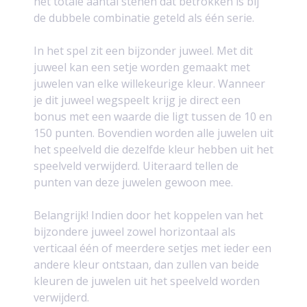
het totale aantal stenen dat betrokken is bij
de dubbele combinatie geteld als één serie.
In het spel zit een bijzonder juweel. Met dit
juweel kan een setje worden gemaakt met
juwelen van elke willekeurige kleur. Wanneer
je dit juweel wegspeelt krijg je direct een
bonus met een waarde die ligt tussen de 10 en
150 punten. Bovendien worden alle juwelen uit
het speelveld die dezelfde kleur hebben uit het
speelveld verwijderd. Uiteraard tellen de
punten van deze juwelen gewoon mee.
Belangrijk! Indien door het koppelen van het
bijzondere juweel zowel horizontaal als
verticaal één of meerdere setjes met ieder een
andere kleur ontstaan, dan zullen van beide
kleuren de juwelen uit het speelveld worden
verwijderd.