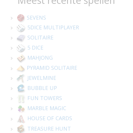
Meest recente spellen
SEVENS
5DICE MULTIPLAYER
SOLITAIRE
5 DICE
MAHJONG
PYRAMID SOLITAIRE
JEWELMINE
BUBBLE UP
FUN TOWERS
MARBLE MAGIC
HOUSE OF CARDS
TREASURE HUNT