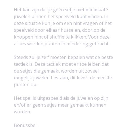
Het kan zijn dat je géén setje met minimaal 3
juwelen binnen het speelveld kunt vinden. In
deze situatie kun je om een hint vragen of het
speelveld door elkaar husselen, door op de
knoppen hint of shuffle te klikken. Voor deze
acties worden punten in mindering gebracht.
Steeds zul je zelf moeten bepalen wat de beste
tactiek is. Deze tactiek moet er toe leiden dat
de setjes die gemaakt worden uit zoveel
mogelijk juwelen bestaan, dit levert de meeste
punten op.
Het spel is uitgespeeld als de juwelen op zijn
en/of er geen setjes meer gemaakt kunnen
worden.
Bonusspel: