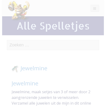
Alle Spelletjes
Zoeken
naar:
Jewelmine
Jewelmine
Jewelmine, maak setjes van 3 of meer door 2
aangrenzende juwelen te verwisselen.
Verzamel alle juwelen uit de mijn in dit online