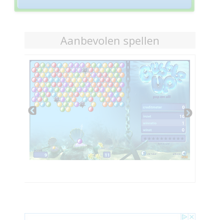
Aanbevolen spellen