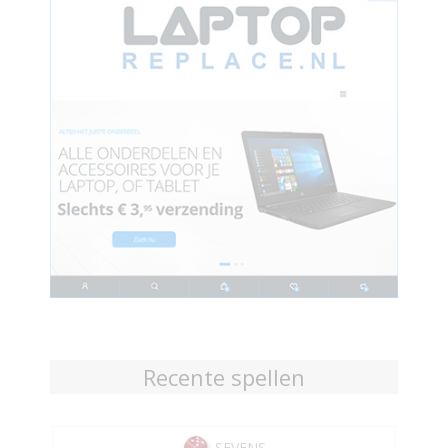
Recente spellen
SEVENS